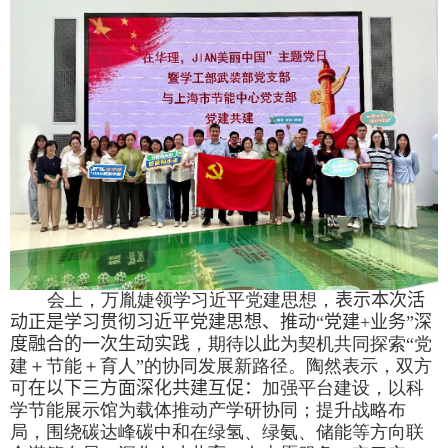
会上，万胤婕领学习近平党建思想，
表示本次活
动正是学习贯彻习近平党建思想、推动“党建
+
业务”深
度融合的一次生动实践
，期待以
此
为契机共同探索“党
建＋节能＋育人”的协同发展新路径。陶然表示，双方
可
在以下三方面深化共建互促：
加强平台建设，以科
学节能展示馆为载体推动产学研协同；提升战略布
局，围绕碳达峰碳中和在绿氢、绿氨、储能等方向联