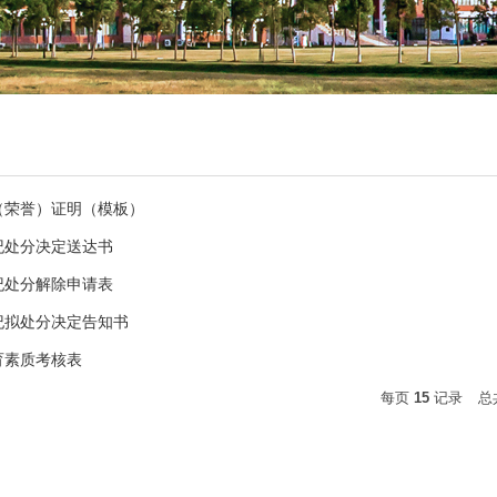
（荣誉）证明（模板）
纪处分决定送达书
纪处分解除申请表
纪拟处分决定告知书
育素质考核表
每页
15
记录
总