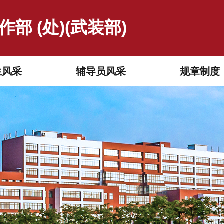
部 (处)(武装部)
生风采
辅导员风采
规章制度